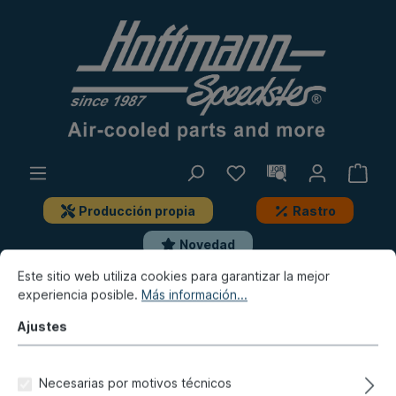
Producción propia
Rastro
Novedad
Este sitio web utiliza cookies para garantizar la mejor
experiencia posible.
Más información...
Porsche
Porsche 911
Escape, calefacción, depósito
Silenciador de escape, de serie, piezas de montaje
Ajustes
Tuerca (escape) M8 con SW 13
Necesarias por motivos técnicos
(tamaño de llave), cobreada