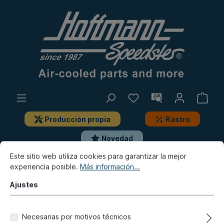
Producción propia
Rastro
Novedad
Este sitio web utiliza cookies para garantizar la mejor
experiencia posible.
Más información...
Tipo 3
Escape, calefacción, depósito
Silenciador de escape, deportivo, piezas de montaje
Ajustes
Junta entre escape y culata
Necesarias por motivos técnicos