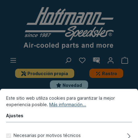
Producción propia
Rastro
Novedad
Este sitio web utiliza cookies para garantizar la mejor
Furgoneta
Furgoneta T2
experiencia posible.
Más información...
Escape, calefacción, depósito
Ajustes
Silenciador de escape, deportivo, piezas de montaje
Junta (cobre), escape / culata,
Necesarias por motivos técnicos