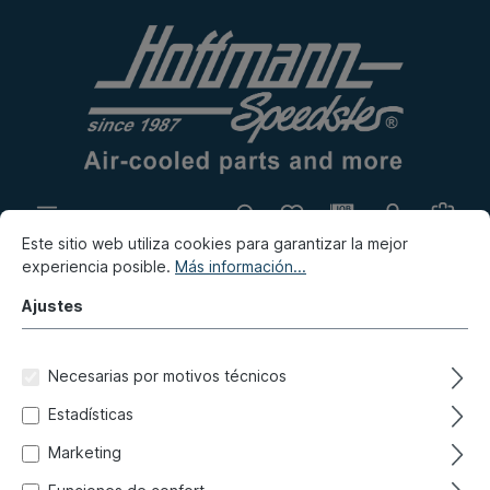
Este sitio web utiliza cookies para garantizar la mejor
Producción propia
Rastro
experiencia posible.
Más información...
Novedad
Ajustes
Porsche
Porsche 968
Escape, calefacción, depósito
Necesarias por motivos técnicos
Tapa del depósito, llenado
Estadísticas
Marketing
Filtro