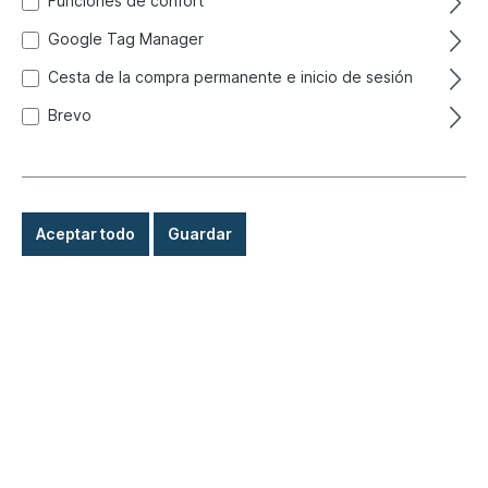
Funciones de confort
Google Tag Manager
Cesta de la compra permanente e inicio de sesión
Brevo
Aceptar todo
Guardar
Filtro, depósito ,
964/993/924/944/968/928
Número de producto:
650-2100