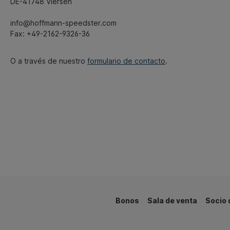
DE-41748 Viersen
info@hoffmann-speedster.com
Fax: +49-2162-9326-36
O a través de nuestro
formulario de contacto
.
Bonos
Sala de venta
Socio 