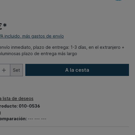
€*
VA incluido, más gastos de envío
envío inmediato, plazo de entrega: 1-3 días, en el extranjero +
oluminosas plazo de entrega más largo
A la cesta
Set
la lista de deseos
roducto:
010-0536
g
omparación:
--- --- ---