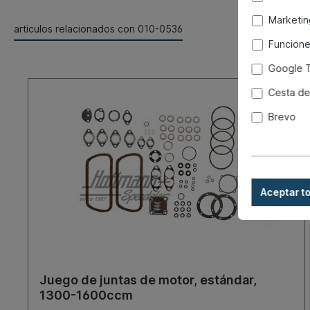
Marketin
articulos relacionados con 010-0536
Funcione
Google 
Cesta de
Brevo
Aceptar t
Juego de juntas de motor, estándar,
1300-1600ccm