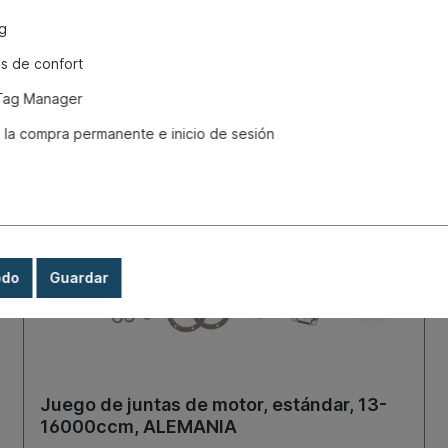
g
s de confort
Tag Manager
 la compra permanente e inicio de sesión
odo
Guardar
Juego de juntas de motor, estándar, 13-
16000ccm, ALEMANIA