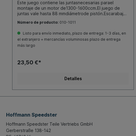
Este juego contiene las juntasnecesarias parael
montaje de un motor de1300-1600ccm.El juego de
juntas vale hasta 88 mmdiámetrode pistón.Escarabajo,
Karmann Ghia 1.3-1.68.65- .80Tipo 181 (Kübel) 1.5-
Número de producto:
010-1011
1.68.69-12.79Furgoneta T1 1.3-1.51.63- 7.67Furgoneta
T1 Brasil 1.5-1.6.63- .75Furgoneta T2 1.68.67- 7.79Tipo
Listo para envío inmediato, plazo de entrega: 1-3 días, en
3 1.5-1.68.64- 7.73Hay que pedir por separado el
el extranjero + mercancías voluminosas plazo de entrega
anillode juntapara árbol con el número de pedido010-
más largo
1013(estándar) o 010-1013-10 (silicona).
23,50 €*
Detalles
Hoffmann Speedster
Hoffmann Speedster Teile Vertriebs GmbH
Gerberstraße 138-142