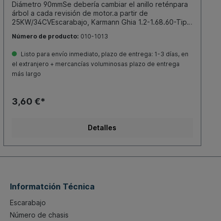
Diámetro 90mmSe debería cambiar el anillo reténpara
árbol a cada revisión de motor.a partir de
25KW/34CVEscarabajo, Karmann Ghia 1.2-1.68.60-Tipo
181 (Kübel) 1.5-1.68.69-12.79Furgoneta T1 1.2-1.58.60-
Número de producto:
010-1013
7.67Furgoneta T1 Brasil 1.5-1.6.60- .75Furgoneta T2
1.68.67- 7.79Furgoneta T3 (motor CT) 1.65.79-
Listo para envío inmediato, plazo de entrega: 1-3 días, en
12.83Typ 3 1.5-1.64.61- 7.73CONSEJO: cambiar
el extranjero + mercancías voluminosas plazo de entrega
también la junta delanillo tórico (núm. de pedido010-
más largo
1008)
3,60 €*
Detalles
Informatción Técnica
Escarabajo
Número de chasis