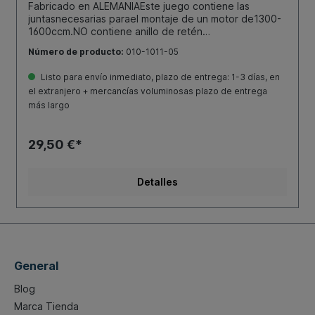
Fabricado en ALEMANIAEste juego contiene las
juntasnecesarias parael montaje de un motor de1300-
1600ccm.NO contiene anillo de retén
radial.Escarabajo, Karmann Ghia 1.3-1.68.65- .80Tipo
Número de producto:
010-1011-05
181 (Kübel) 1.5-1.68.69-12.79Furgoneta T1 1.3-1.51.63-
7.67Furgoneta T1 Brasil 1.5-1.6.63- .75Furgoneta T2
Listo para envío inmediato, plazo de entrega: 1-3 días, en
1.68.67- 7.79Tipo 3 1.5-1.68.64- 7.73Por favor, pedir
el extranjero + mercancías voluminosas plazo de entrega
por separado elanillo de juntapara árbol con el número
más largo
de pedido010-1013(estándar) o 010-1013-10
(silicona).También pedir por separado el
anillorascador de aceite 010-1017
29,50 €*
Detalles
General
Blog
Marca Tienda