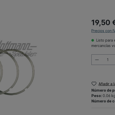
19,50 
Precios con I
Listo para 
mercancías v
Añadir a 
Número de p
Peso:
0.06 k
Número de c