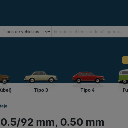
Kübel)
Tipo 3
Tipo 4
Fu
taje
 90.5/92 mm, 0.50 mm