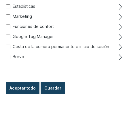
Estadísticas
Marketing
Su contraseña
Funciones de confort
Google Tag Manager
Cesta de la compra permanente e inicio de sesión
He olvidado mi contraseña.
Brevo
Iniciar sesión
¡Soy un cliente nuevo!
Tipo de cuenta*
Aceptar todo
Guardar
Tratamiento