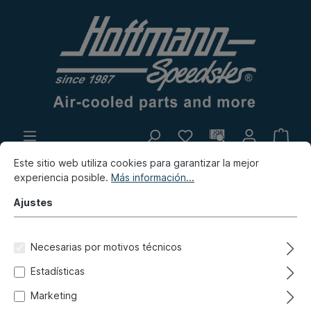
Este sitio web utiliza cookies para garantizar la mejor
Producción propia
Rastro
experiencia posible.
Más información...
Novedad
Ajustes
Tipo 181 (Kübel)
Juntas
Necesarias por motivos técnicos
Juntas, piezas de montaje de carrocería
Estadísticas
Perfil de protección de bordes,
Marketing
pequeño, blanco