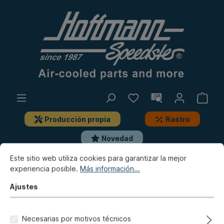
Producción propia
Rastro
Novedad
Este sitio web utiliza cookies para garantizar la mejor
Porsche
Porsche 928
Cuidados del automóvil
experiencia posible.
Más información...
Emplastecer
Ajustes
Masilla rápida de fibra de
poliéster, 1,5 kg
Necesarias por motivos técnicos