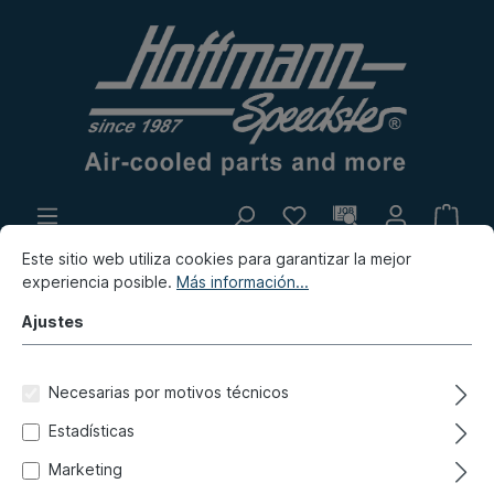
Este sitio web utiliza cookies para garantizar la mejor
Producción propia
Rastro
experiencia posible.
Más información...
Novedad
Ajustes
Karmann Ghia
Varios
Tornillos, partes pequeñas
Necesarias por motivos técnicos
Kit de sujeción
Estadísticas
Kit de montaje, regulador de
Marketing
ventanilla, 64-